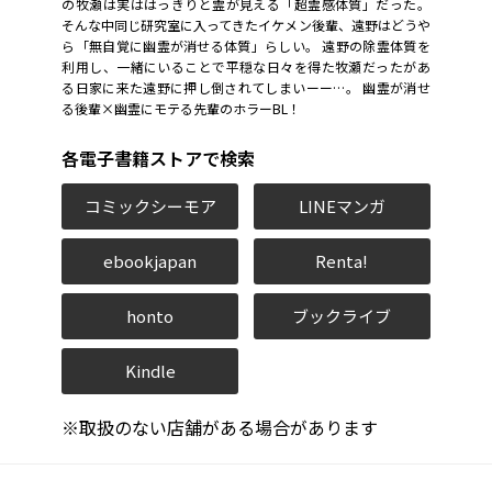
の牧瀬は実ははっきりと霊が見える「超霊感体質」だった。
そんな中同じ研究室に入ってきたイケメン後輩、遠野はどうや
ら「無自覚に幽霊が消せる体質」らしい。 遠野の除霊体質を
利用し、一緒にいることで平穏な日々を得た牧瀬だったがあ
る日家に来た遠野に押し倒されてしまいーー…。 幽霊が消せ
る後輩×幽霊にモテる先輩のホラーBL！
各電子書籍ストアで検索
コミックシーモア
LINEマンガ
ebookjapan
Renta!
honto
ブックライブ
Kindle
※取扱のない店舗がある場合があります