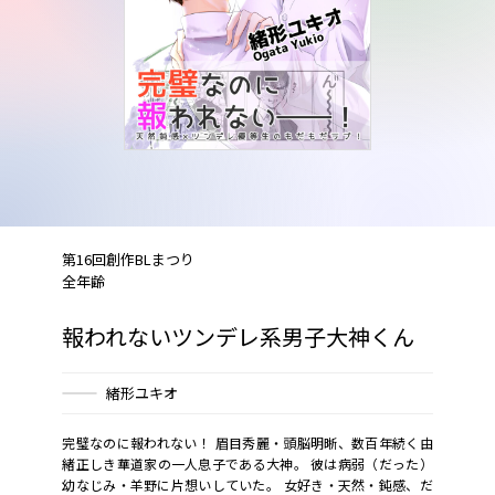
第16回創作BLまつり
全年齢
報われないツンデレ系男子大神くん
緒形ユキオ
完璧なのに報われない――！ 眉目秀麗・頭脳明晰、数百年続く由
緒正しき華道家の一人息子である大神。 彼は病弱（だった）
幼なじみ・羊野に片想いしていた――。 女好き・天然・鈍感、だ