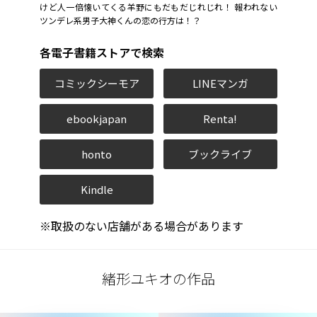
けど人一倍懐いてくる羊野にもだもだじれじれ！ 報われない
ツンデレ系男子大神くんの恋の行方は――！？
各電子書籍ストアで検索
コミックシーモア
LINEマンガ
ebookjapan
Renta!
honto
ブックライブ
Kindle
※取扱のない店舗がある場合があります
緒形ユキオの作品