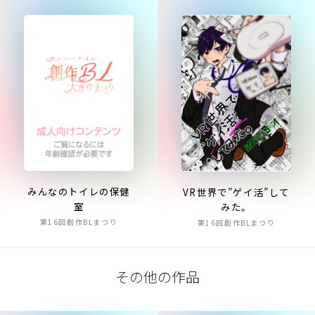
みんなのトイレの保健
VR世界で”ゲイ活”して
室
みた。
第16回創作BLまつり
第16回創作BLまつり
その他の作品