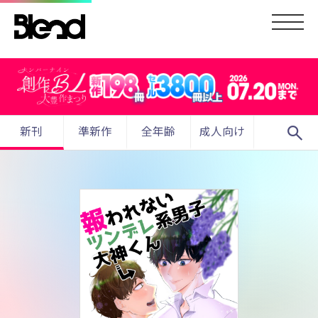
search
新刊
準新作
全年齢
成人向け