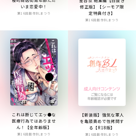
星谷京 総集編【白抜き
いま恋愛中！
修正版】【シーモア限
定特典付き】
第16回創作BLまつり
第16回創作BLまつり
これは断じてエッ●な
【新装版】強気な軍人
医療行為ではありませ
を亀頭責めで性拷問す
ん！【全年齢版】
る【R18版】
第16回創作BLまつり
第16回創作BLまつり