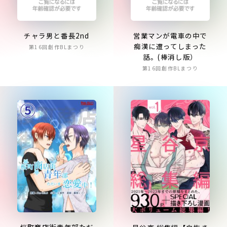
チャラ男と番長2nd
営業マンが電車の中で
痴漢に遭ってしまった
第16回創作BLまつり
話。(棒消し版）
第16回創作BLまつり
桜町商店街青年部ただ