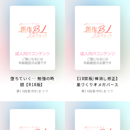
堕ちていく… 勉強の時
【18禁版/棒消し修正】
間【R18版】
巣づくりオメガバース
第16回創作BLまつり
第16回創作BLまつり