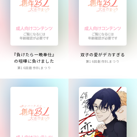
『負けたら一晩奉仕』
双子の愛がデカすぎる
の喧嘩に負けました
第16回創作BLまつり
第16回創作BLまつり