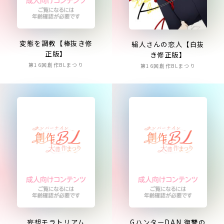
変態を調教【棒抜き修
絹人さんの恋人【白抜
正版】
き修正版】
第16回創作BLまつり
第16回創作BLまつり
妄想モラトリアム
GハンターDAN 復讐の