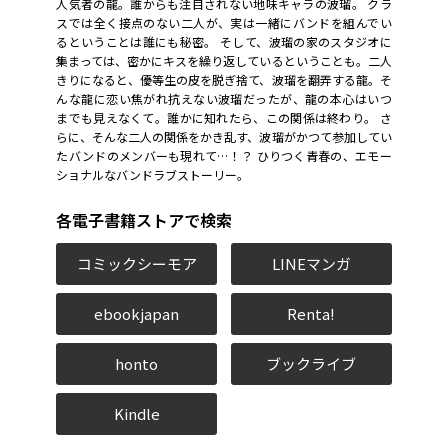
人気者の龍。誰からも注目されない地味キャラの波瑠。 クラ
スでは全く接点のない二人が、実は一緒にバンドを組んでい
るということは誰にも秘密。 そして、波瑠の家のスタジオに
集まっては、密かにキスを繰り返しているということも。二人
きりになると、優等生の皮を脱ぎ捨て、波瑠を翻弄する龍。そ
んな龍に恋い焦がれ抗えない波瑠だったが、龍の本心はいつ
までも見えなくて――。誰かに知れたら、この関係は終わり。 さ
らに、そんな二人の関係をかき乱す、波瑠がかつて参加してい
たバンドのメンバーも現れて…！？ ひりつく青春の、エモー
ショナルなバンドラブストーリー。
各電子書籍ストアで検索
コミックシーモア
LINEマンガ
ebookjapan
Renta!
honto
ブックライブ
Kindle