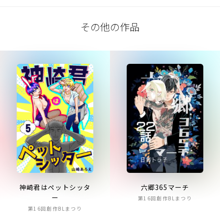
その他の作品
神崎君はペットシッタ
六郷365マーチ
ー
第16回創作BLまつり
第16回創作BLまつり