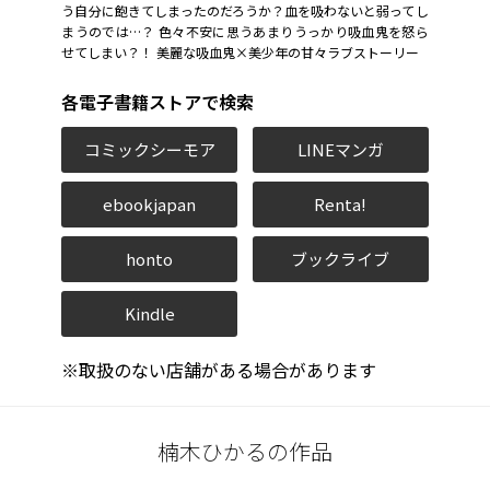
う自分に飽きてしまったのだろうか？血を吸わないと弱ってし
まうのでは…？ 色々不安に思うあまりうっかり吸血鬼を怒ら
せてしまい――？！ 美麗な吸血鬼×美少年の甘々ラブストーリー
各電子書籍ストアで検索
コミックシーモア
LINEマンガ
ebookjapan
Renta!
honto
ブックライブ
Kindle
※取扱のない店舗がある場合があります
楠木ひかるの作品