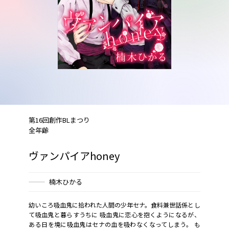
第16回創作BLまつり
全年齢
ヴァンパイアhoney
楠木ひかる
幼いころ吸血鬼に拾われた人間の少年セナ。食料兼世話係とし
て吸血鬼と暮らすうちに 吸血鬼に恋心を抱くようになるが、
ある日を境に吸血鬼はセナの血を吸わなくなってしまう。 も