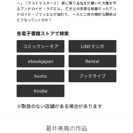
ー」（ラストマスター２） 家に戻り会社を引継いだ大雅を守
るアンドロイド・ラグエル。 亡き父の忠実な秘書だったアン
ドロイド・ゾフィエルが加わり、 一人と二体の微妙な関係は
どうなっていくのか？
各電子書籍ストアで検索
コミックシーモア
LINEマンガ
ebookjapan
Renta!
honto
ブックライブ
Kindle
※取扱のない店舗がある場合があります
葛井美鳥の作品