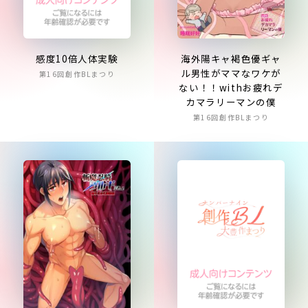
海外陽キャ褐色優ギャ
感度10倍人体実験
ル男性がママなワケが
第16回創作BLまつり
ない！！withお疲れデ
カマラリーマンの僕
第16回創作BLまつり