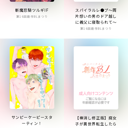
スパイラルレ●プ～両
斬魔忍騎ツルギIF
片想いの男のドア越し
第16回創作BLまつり
に義父に寝取られて～
第16回創作BLまつり
サンピーケーピースタ
【棒消し修正版】腐女
ーティン！
子が異世界転生したら