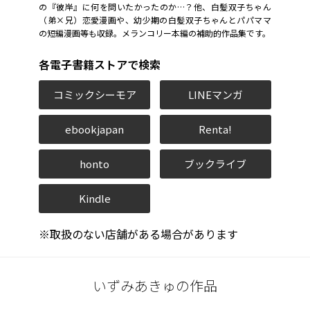
の『彼岸』に何を問いたかったのか…？他、白髪双子ちゃん
（弟×兄）恋愛漫画や、幼少期の白髪双子ちゃんとパパママ
の短編漫画等も収録。メランコリー本編の補助的作品集です。
各電子書籍ストアで検索
コミックシーモア
LINEマンガ
ebookjapan
Renta!
honto
ブックライブ
Kindle
※取扱のない店舗がある場合があります
いずみあきゅの作品