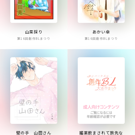
山菜採り
あかい傘
第16回創作BLまつり
第16回創作BLまつり
壁の手 山田さん
媚薬飲まされて旅先な