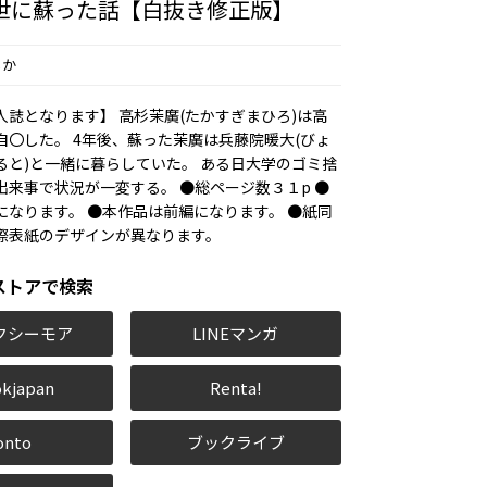
世に蘇った話【白抜き修正版】
もか
人誌となります】 高杉茉廣(たかすぎまひろ)は高
自〇した。 4年後、蘇った茉廣は兵藤院暖大(びょ
ると)と一緒に暮らしていた。 ある日大学のゴミ捨
出来事で状況が一変する。 ●総ページ数３１p ●
になります。 ●本作品は前編になります。 ●紙同
際表紙のデザインが異なります。
ストアで検索
クシーモア
LINEマンガ
kjapan
Renta!
onto
ブックライブ