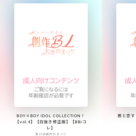
BOY×BOY IDOL COLLECTION！
君と恋す
【vol.4】【白抜き修正版】【BBiコ
レ】
第16回創作BLまつり