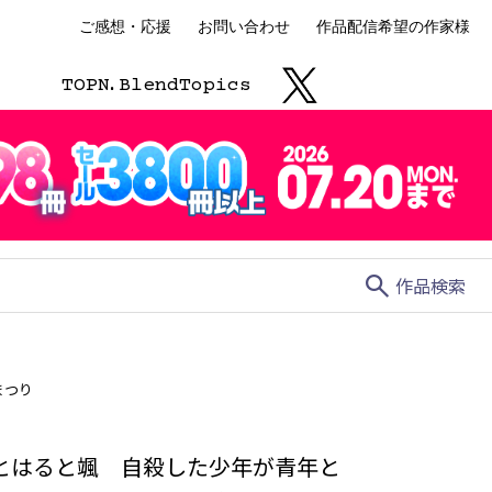
ご感想・応援
お問い合わせ
作品配信希望の作家様
TOP
N.
Blend
Topics
search
作品検索
まつり
とはると颯 自殺した少年が青年と