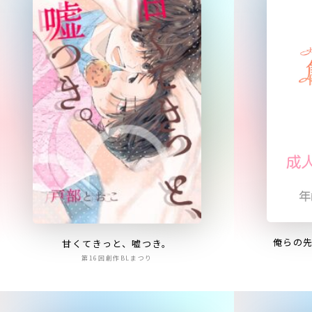
俺らの先
甘くてきっと、嘘つき。
第16回創作BLまつり