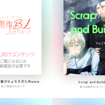
輩がちょろすぎた件www
Scrap and Buil
第16回創作BLまつり
第16回創作BLまつり