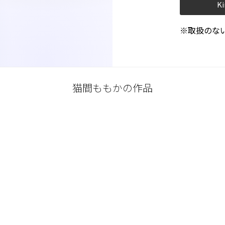
Ki
※取扱のな
猫間ももかの作品