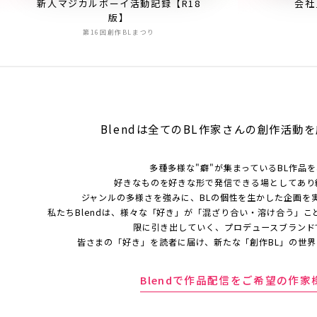
新人マジカルボーイ活動記録【R18
会社
版】
第16回創作BLまつり
Blendは全てのBL作家さんの
創作活動を
多種多様な"癖"が集まっているBL作品
好きなものを好きな形で発信できる場としてあり
ジャンルの多様さを強みに、BLの個性を生かした企画を
私たちBlendは、様々な「好き」が「混ざり合い・溶け合う」こ
限に引き出していく、プロデュースブランド
皆さまの「好き」を読者に届け、新たな「創作BL」の世
Blendで作品配信をご希望の作家