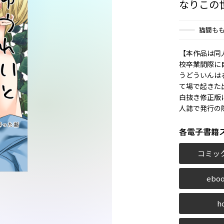
なりこの
猫間も
【本作品は同
校卒業間際に
うどういんは
て場で起きた
白抜き修正版
人誌で発行の
各電子書籍
コミッ
eboo
h