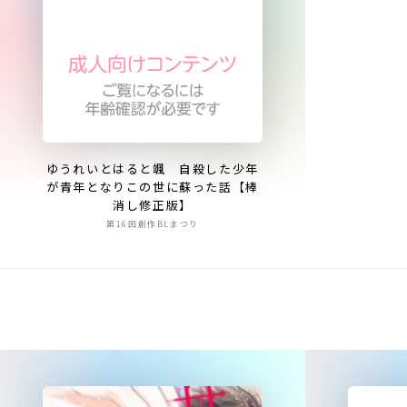
ゆうれいとはると颯 自殺した少年
が青年となりこの世に蘇った話【棒
消し修正版】
第16回創作BLまつり