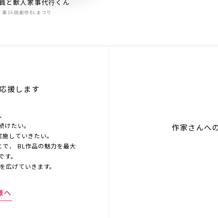
員と獣人家事代行くん
第16回創作BLまつり
応援します
を、
続けたい。
作家さんへ
実施していきたい。
とで、 BL作品の魅力を最大
です。
界を広げていきます。
様へ