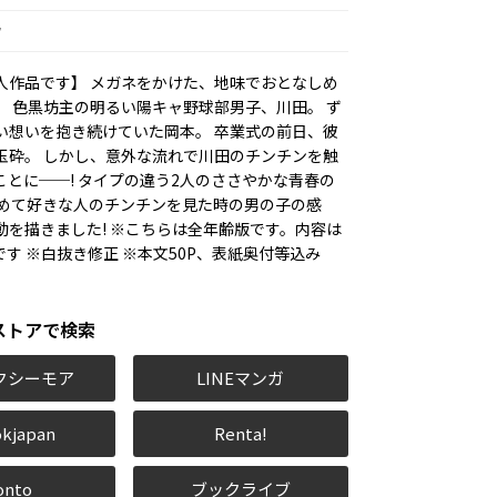
ウ
人作品です】 メガネをかけた、地味でおとなしめ
。 色黒坊主の明るい陽キャ野球部男子、川田。 ず
い想いを抱き続けていた岡本。 卒業式の前日、彼
玉砕。 しかし、意外な流れで川田のチンチンを触
ことに──! タイプの違う2人のささやかな青春の
初めて好きな人のチンチンを見た時の男の子の感
動を描きました! ※こちらは全年齢版です。内容は
です ※白抜き修正 ※本文50P、表紙奥付等込み
ストアで検索
クシーモア
LINEマンガ
kjapan
Renta!
onto
ブックライブ