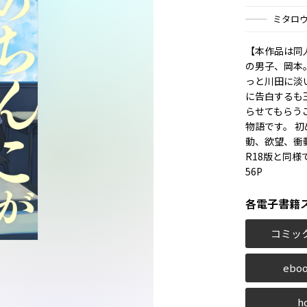
ミタロ
【本作品は同
の男子、岡本
っと川田に淡
に告白するも
らせてもらう
物語です。 
動、欲望、衝
R18版と同様
56P
各電子書籍
コミッ
eboo
h