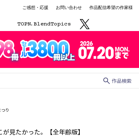
ご感想・応援
お問い合わせ
作品配信希望の作家様
TOP
N.
Blend
Topics
search
作品検索
まつり
こが見たかった。【全年齢版】