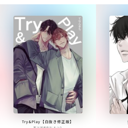
Try&Play【白抜き修正版】
第16回創作BLまつり