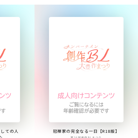
としての人
冠禅家の完全なる一日【R18版】
た
第16回創作BLまつり