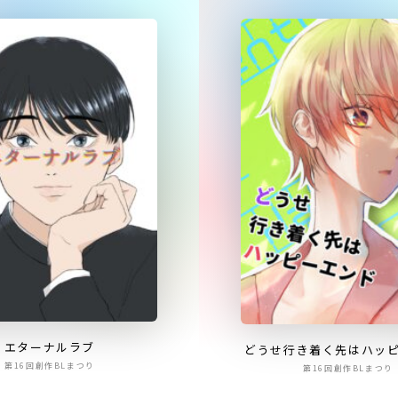
エターナルラブ
どうせ行き着く先はハッ
第16回創作BLまつり
第16回創作BLまつり