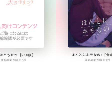
ほんとにホモなの?【全
はともだち【R18版】
第16回創作BLまつり
第16回創作BLまつり