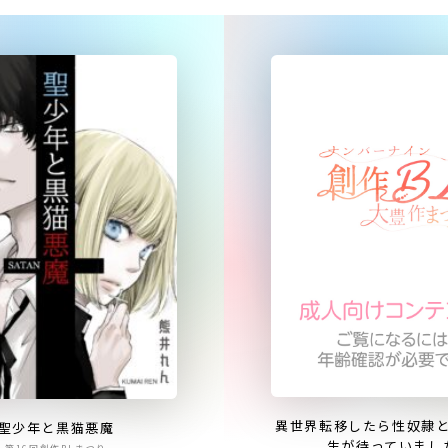
異世界転移したら性奴隷
聖少年と黒猫悪魔
生が待っていまし