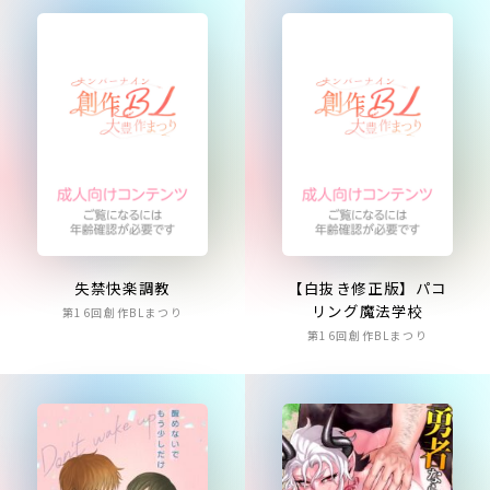
失禁快楽調教
【白抜き修正版】パコ
リング魔法学校
第16回創作BLまつり
第16回創作BLまつり