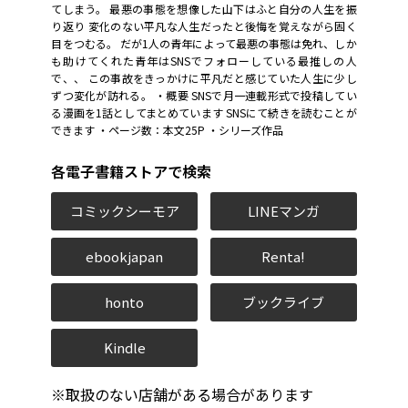
てしまう。 最悪の事態を想像した山下はふと自分の人生を振
り返り 変化のない平凡な人生だったと後悔を覚えながら固く
目をつむる。 だが1人の青年によって最悪の事態は免れ、しか
も助けてくれた青年はSNSでフォローしている最推しの人
で、、 この事故をきっかけに平凡だと感じていた人生に少し
ずつ変化が訪れる。 ・概要 SNSで月一連載形式で投稿してい
る漫画を1話としてまとめています SNSにて続きを読むことが
できます ・ページ数：本文25P ・シリーズ作品
各電子書籍ストアで検索
コミックシーモア
LINEマンガ
ebookjapan
Renta!
honto
ブックライブ
Kindle
※取扱のない店舗がある場合があります