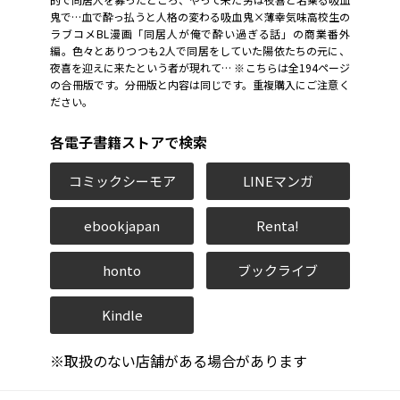
鬼で…血で酔っ払うと人格の変わる吸血鬼×薄幸気味高校生の
ラブコメBL漫画「同居人が俺で酔い過ぎる話」の商業番外
編。色々とありつつも2人で同居をしていた陽依たちの元に、
夜喜を迎えに来たという者が現れて… ※こちらは全194ページ
の合冊版です。分冊版と内容は同じです。重複購入にご注意く
ださい。
各電子書籍ストアで検索
コミックシーモア
LINEマンガ
ebookjapan
Renta!
honto
ブックライブ
Kindle
※取扱のない店舗がある場合があります