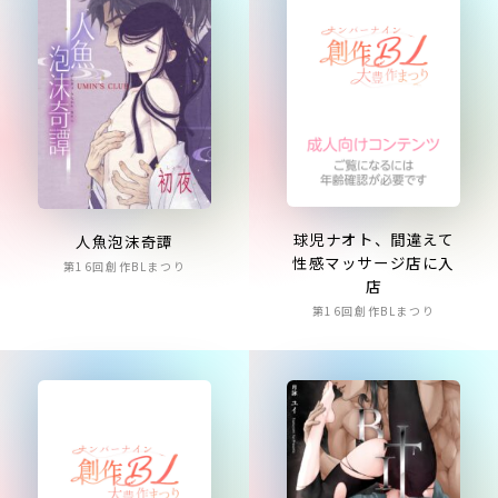
球児ナオト、間違えて
人魚泡沫奇譚
性感マッサージ店に入
第16回創作BLまつり
店
第16回創作BLまつり