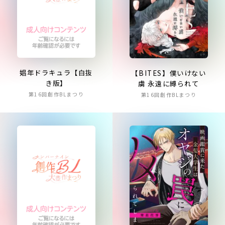
娼年ドラキュラ【白抜
【BITES】僕いけない
き版】
虜 永遠に縛られて
第16回創作BLまつり
第16回創作BLまつり