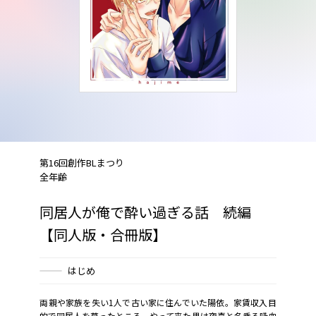
第16回創作BLまつり
全年齢
同居人が俺で酔い過ぎる話 続編
【同人版・合冊版】
はじめ
両親や家族を失い1人で古い家に住んでいた陽依。家賃収入目
的で同居人を募ったところ、やって来た男は夜喜と名乗る吸血