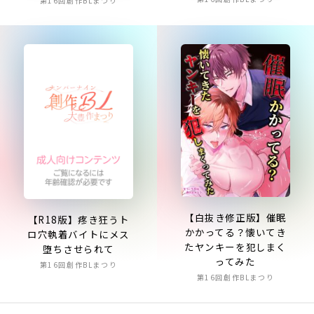
第16回創作BLまつり
【白抜き修正版】催眠
【R18版】疼き狂うト
かかってる？懐いてき
ロ穴執着バイトにメス
たヤンキーを犯しまく
堕ちさせられて
ってみた
第16回創作BLまつり
第16回創作BLまつり