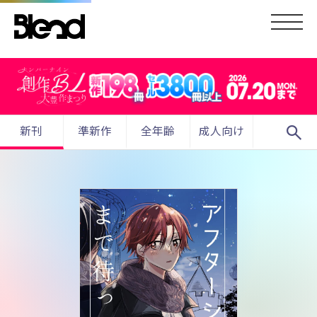
search
新刊
準新作
全年齢
成人向け