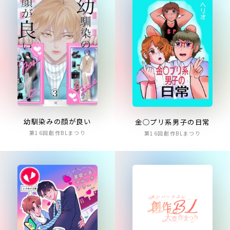
幼馴染みの顔が良い
金○プリ系男子の日常
第16回創作BLまつり
第16回創作BLまつり