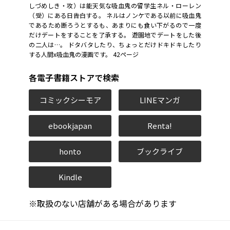
しづめしき・攻）は能天気な吸血鬼の留学生ネル・ローレン
（受）にある日告白する。 ネルはノンケである以前に吸血鬼
であるため断ろうとするも、あまりにも食い下がるので一度
だけデートをすることを了承する。 遊園地でデートをした後
の二人は…。 ドタバタしたり、ちょっとだけドキドキしたり
する人間x吸血鬼の漫画です。 42ページ
各電子書籍ストアで検索
コミックシーモア
LINEマンガ
ebookjapan
Renta!
honto
ブックライブ
Kindle
※取扱のない店舗がある場合があります