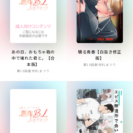
あの日、おもちゃ箱の
驕る青春【白抜き修正
中で壊れた君と。【合
版】
本版】
第16回創作BLまつり
第16回創作BLまつり