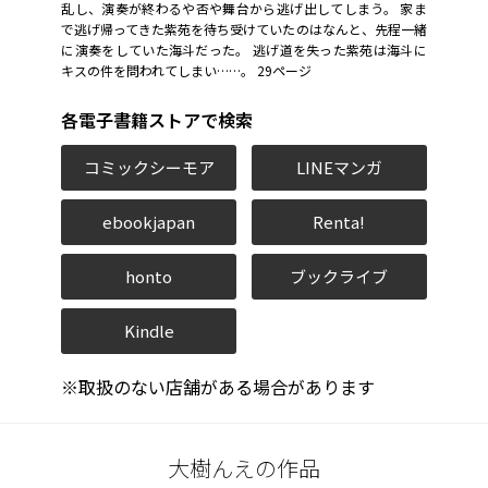
乱し、演奏が終わるや否や舞台から逃げ出してしまう。 家ま
で逃げ帰ってきた紫苑を待ち受けていたのはなんと、先程一緒
に演奏をしていた海斗だった。 逃げ道を失った紫苑は海斗に
キスの件を問われてしまい……。 29ページ
各電子書籍ストアで検索
コミックシーモア
LINEマンガ
ebookjapan
Renta!
honto
ブックライブ
Kindle
※取扱のない店舗がある場合があります
大樹んえの作品