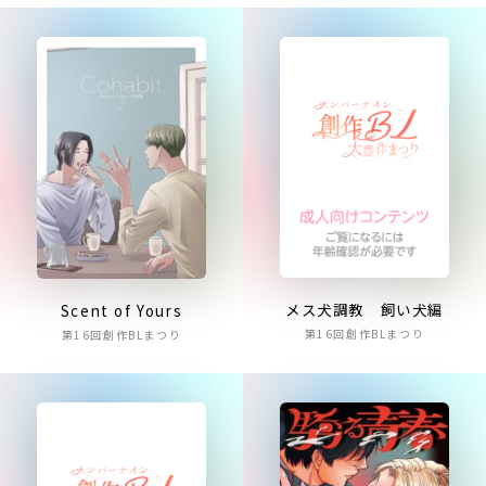
メス犬調教 飼い犬編
Scent of Yours
第16回創作BLまつり
第16回創作BLまつり