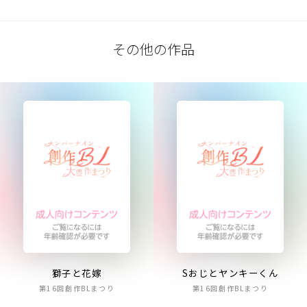
その他の作品
獅子と花嫁
Sおじとヤンキーくん
第16回創作BLまつり
第16回創作BLまつり