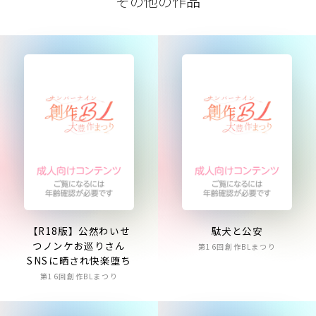
その他の作品
【R18版】公然わいせ
駄犬と公安
つノンケお巡りさん
第16回創作BLまつり
SNSに晒され快楽堕ち
第16回創作BLまつり