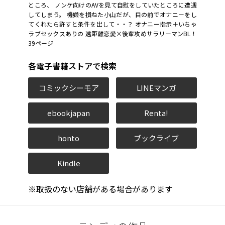
ところ、 ノンケ向けのAVを見て自慰をしていたところに遭遇
してしまう。 機嫌を損ねた小山だが、目の前でオナニーをし
てくれたら許すと条件を出して・・？ オナニー指示＋いちゃ
ラブセックスありの 遠距離恋愛×後輩攻めサラリーマンBL！
39ページ
各電子書籍ストアで検索
コミックシーモア
LINEマンガ
ebookjapan
Renta!
honto
ブックライブ
Kindle
※取扱のない店舗がある場合があります