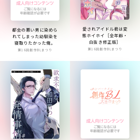
愛されアイドル君は変
都会の悪い男に染めら
態ホイホイ［全年齢・
れてしまった幼馴染を
白抜き修正版］
寝取りたかった俺。
第16回創作BLまつり
第16回創作BLまつり