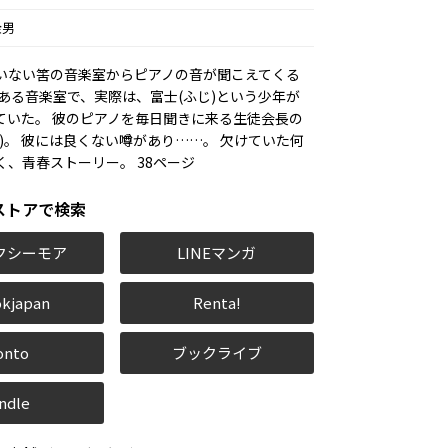
金男
いない筈の音楽室からピアノの音が聞こえてくる
噂がある音楽室で、実際は、富士(ふじ)という少年が
ていた。 彼のピアノを毎日聞きに来る生徒会長の
)。 彼には良くない噂があり……。 欠けていた何
く、青春ストーリー。 38ページ
ストアで検索
クシーモア
LINEマンガ
kjapan
Renta!
onto
ブックライブ
ndle