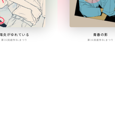
陽炎がゆれている
青春の影
第16回創作BLまつり
第16回創作BLまつり