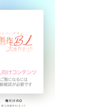
俺だけのΩ
第16回創作BLまつり