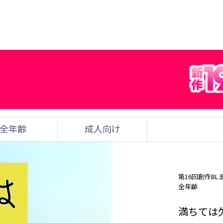
全年齢
成人向け
第16回創作BL
全年齢
満ちては