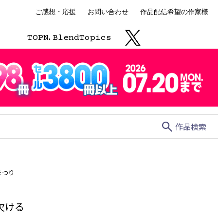
ご感想・応援
お問い合わせ
作品配信希望の作家様
TOP
N.
Blend
Topics
search
作品検索
まつり
欠ける