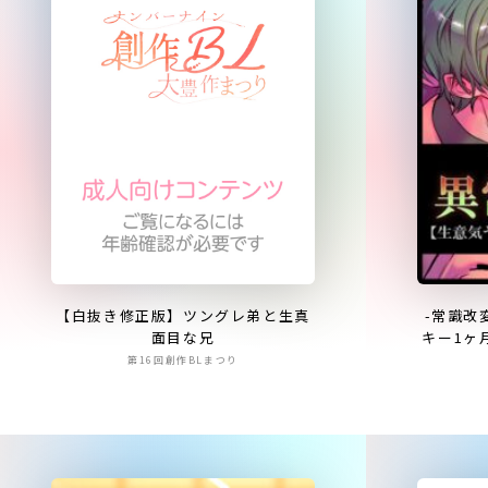
【白抜き修正版】ツングレ弟と生真
-常識改
面目な兄
キー1ヶ
第16回創作BLまつり