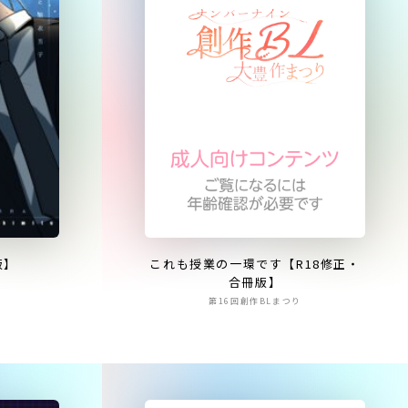
これも授業の一環です【R18修正・
版】
合冊版】
第16回創作BLまつり