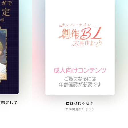
術鑑定して
俺はΩじゃねぇ
第16回創作BLまつり