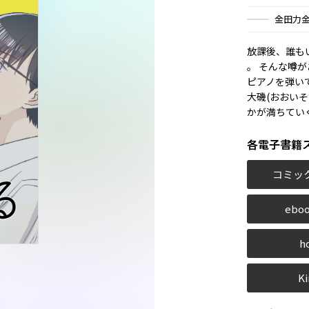
金田力
放課後、誰も
――。 そんな
ピアノを弾い
大磯(おおいそ
かが満ちてい
各電子書籍
コミッ
eboo
h
Ki