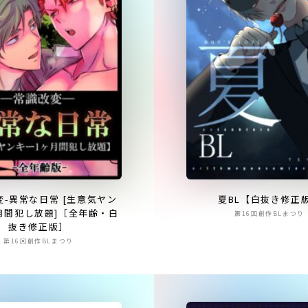
変-異常な日常 [生意気ヤン
夏BL【白抜き修正
月間犯し放題]［全年齢・白
第16回創作BLまつり
抜き修正版］
第16回創作BLまつり